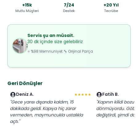
+15k
7/24
+20 Yıl
Mutlu Müşteri
Destek
Tecrübe
Servis şu an müsait.
30 dk içinde size gelebiliriz
⭐ %98 Memnuniyet 🔧 Orijinal Parça
Geri Dönüşler
Deniz A.
Fatih B.
★★★★★
"Gece yarısı dışarıda kaldım, 15
"Kapının kilidi bozul
dakikada geldi. Kapıya hiç zarar
dönmüyordu. Göbeği
vermeden, maymuncukla ustalıkla
değiştirdi, şimdi da
açtı."