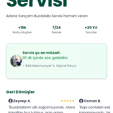
Adana Sarıçam Buzdolabı Servisi hizmeti veren
+15k
7/24
+20 Yıl
Mutlu Müşteri
Destek
Tecrübe
Servis şu an müsait.
30 dk içinde size gelebiliriz
⭐ %98 Memnuniyet 🔧 Orijinal Parça
Geri Dönüşler
Zeynep A.
Osman B.
★★★★★
"Buzdolabının altı soğutmuyordu. Hava
"Kapı contaları eskim
kanalları buz tutmuş, açıp gazını
kapanmıyordu. Yeni c