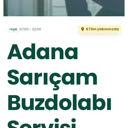
670m yakınınızda
07:00 - 22:00
Açık
Adana
Sarıçam
Buzdolabı
Servisi