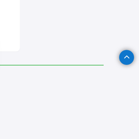
tası
Sandıklı Sıvacı