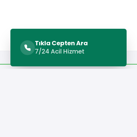
Tıkla Cepten Ara
7/24 Acil Hizmet
Benzer Hizmetler
Diğer Lokasyonlar
Benzer Hizmetler
Sandıklı Boyacı
Sandıklı Duvar Ustası
Sandıklı Seramik Us