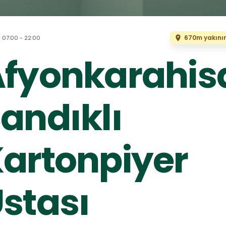
670m yakını
07:00 - 22:00
fyonkarahis
andıklı
artonpiyer
stası