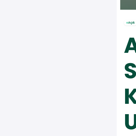
Açık
A
S
K
U