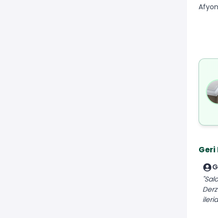
Afyon
Geri
G
"Sal
Derz 
iler