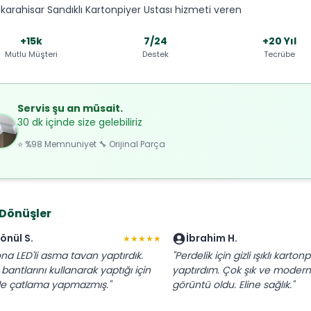
karahisar Sandıklı Kartonpiyer Ustası hizmeti veren
+15k
7/24
+20 Yıl
Mutlu Müşteri
Destek
Tecrübe
Servis şu an müsait.
30 dk içinde size gelebiliriz
⭐ %98 Memnuniyet 🔧 Orijinal Parça
 Dönüşler
önül S.
İbrahim H.
★★★★★
ona LED'li asma tavan yaptırdık.
"Perdelik için gizli ışıklı karton
bantlarını kullanarak yaptığı için
yaptırdım. Çok şık ve modern
ide çatlama yapmazmış."
görüntü oldu. Eline sağlık."