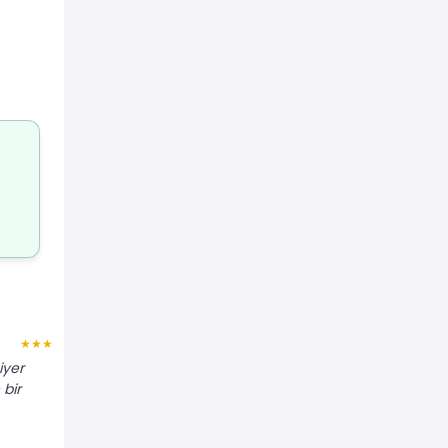
Nermin A.
★★★★
★★★★★
piyer
"Eski tip göbekli kartonpiyeri söktürüp
 bir
daha sade bir model taktırdık. Çok
temiz çalıştı, evi batırmadı."