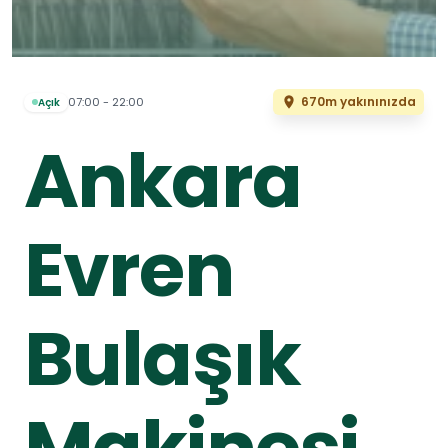
670m yakınınızda
07:00 - 22:00
Açık
Ankara
Evren
Bulaşık
Makinesi