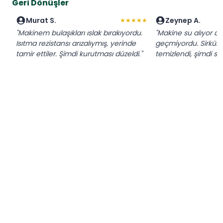
Geri Dönüşler
Murat S.
Zeynep A.
★★★★★
"Makinem bulaşıkları ıslak bırakıyordu.
"Makine su alıyor 
Isıtma rezistansı arızalıymış, yerinde
geçmiyordu. Sirkül
tamir ettiler. Şimdi kurutması düzeldi."
temizlendi, şimdi sor