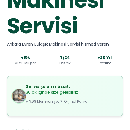
Servisi
Ankara Evren Bulaşık Makinesi Servisi hizmeti veren
+15k
7/24
+20 Yıl
Mutlu Müşteri
Destek
Tecrübe
Servis şu an müsait.
30 dk içinde size gelebiliriz
⭐ %98 Memnuniyet 🔧 Orijinal Parça