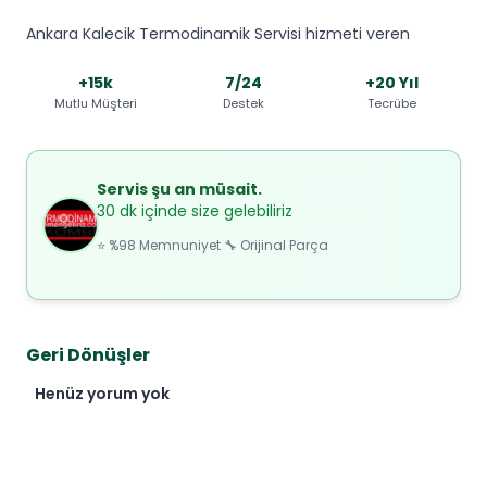
Ankara Kalecik Termodinamik Servisi hizmeti veren
+15k
7/24
+20 Yıl
Mutlu Müşteri
Destek
Tecrübe
Servis şu an müsait.
30 dk içinde size gelebiliriz
⭐ %98 Memnuniyet 🔧 Orijinal Parça
Geri Dönüşler
Henüz yorum yok