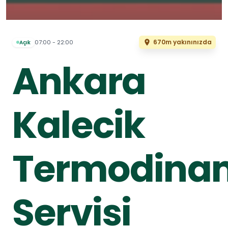
670m yakınınızda
07:00 - 22:00
Açık
Ankara
Kalecik
Termodina
Servisi