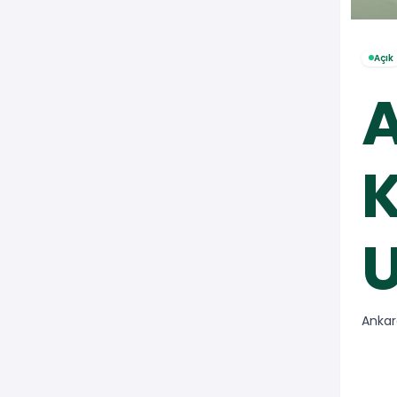
Açık
K
U
Ankar