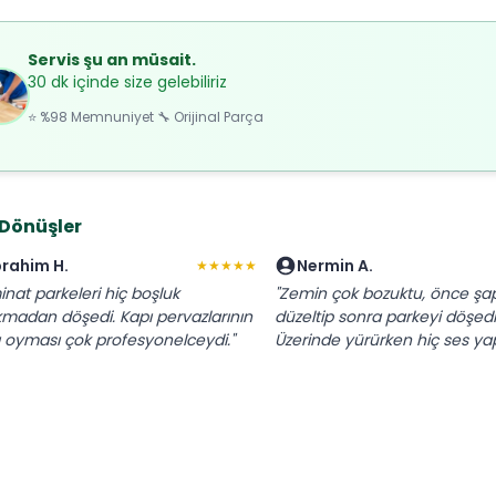
Servis şu an müsait.
30 dk içinde size gelebiliriz
⭐ %98 Memnuniyet 🔧 Orijinal Parça
 Dönüşler
brahim H.
Nermin A.
★★★★★
inat parkeleri hiç boşluk
"Zemin çok bozuktu, önce şa
kmadan döşedi. Kapı pervazlarının
düzeltip sonra parkeyi döşedi
nı oyması çok profesyonelceydi."
Üzerinde yürürken hiç ses ya