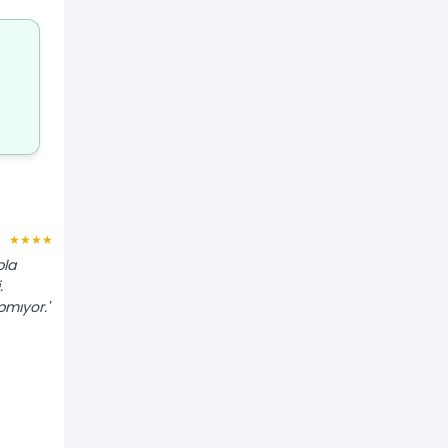
Kamil F.
★★★★★
★★★★★
pla
"Süpürgelikleri 45 derece açıyla kesip
.
tam oturttu. Silikonlarını da çok temiz
pmıyor."
çekti, eline sağlık."