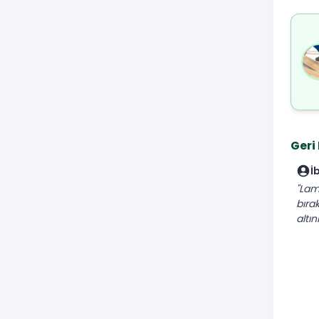
Geri
İ
"Lam
bıra
altı