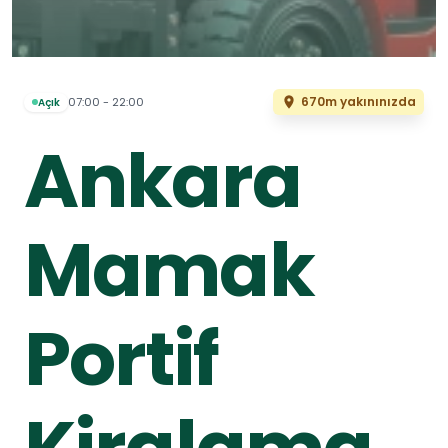
670m yakınınızda
07:00 - 22:00
Açık
Ankara
Mamak
Portif
Kiralama