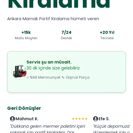
Ankara Mamak Portif Kiralama hizmeti veren
+15k
7/24
+20 Yıl
Mutlu Müşteri
Destek
Tecrübe
Servis şu an müsait.
30 dk içinde size gelebiliriz
⭐ %98 Memnuniyet 🔧 Orijinal Parça
Geri Dönüşler
Mahmut K.
Efe S.
★★★★★
"Dükkana gelen mermer paletini içeri
"Küçük depomuzda p
sokmak için portif kiraladım. Dar
düzenlemek için anla