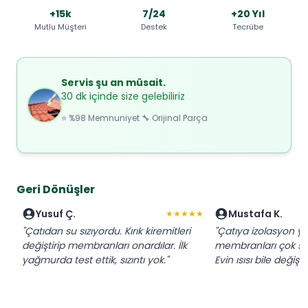
+15k
7/24
+20 Yıl
Mutlu Müşteri
Destek
Tecrübe
Servis şu an müsait.
30 dk içinde size gelebiliriz
⭐ %98 Memnuniyet 🔧 Orijinal Parça
Geri Dönüşler
Yusuf Ç.
Mustafa K.
★★★★★
"Çatıdan su sızıyordu. Kırık kiremitleri
"Çatıya izolasyon ya
değiştirip membranları onardılar. İlk
membranları çok sağ
yağmurda test ettik, sızıntı yok."
Evin ısısı bile değişti.