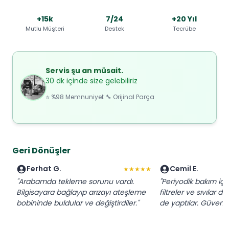
+15k
7/24
+20 Yıl
Mutlu Müşteri
Destek
Tecrübe
Servis şu an müsait.
30 dk içinde size gelebiliriz
⭐ %98 Memnuniyet 🔧 Orijinal Parça
Geri Dönüşler
Ferhat G.
Cemil E.
★★★★★
"Arabamda tekleme sorunu vardı.
"Periyodik bakım için
Bilgisayara bağlayıp arızayı ateşleme
filtreler ve sıvılar de
bobininde buldular ve değiştirdiler."
de yaptılar. Güvenilir