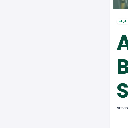
Açık
A
B
S
Artvi