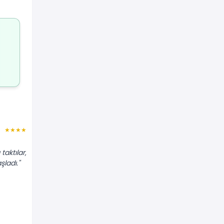
Leyla C.
★★★★★
★★★★★
"Dolaptan sürekli 'tık tık' diye ses
aktılar,
geliyordu. Termik rölesi değişti, ses
ladı."
tamamen kesildi. Tavsiye ederim."