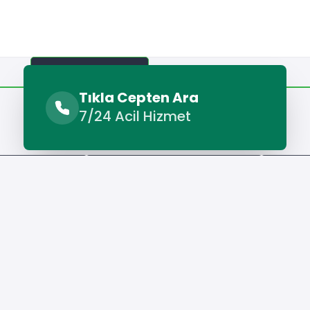
Benzer Hizmetler
Diğer Lokasyonlar
Tıkla Cepten Ara
7/24 Acil Hizmet
Benzer Hizmetler
 Makinesi Servisi
Murgul Çamaşır Makinesi Servisi
Murgul 
Hizmet Cebinizde