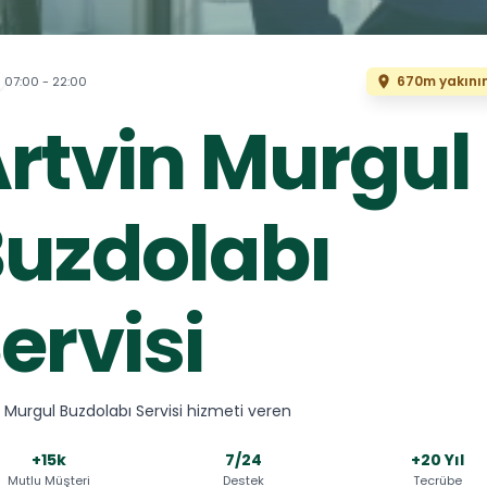
670m yakını
07:00 - 22:00
rtvin Murgul
uzdolabı
ervisi
n Murgul Buzdolabı Servisi hizmeti veren
+15k
7/24
+20 Yıl
Mutlu Müşteri
Destek
Tecrübe