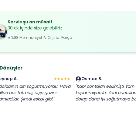
Servis şu an müsait.
30 dk içinde size gelebiliriz
⭐ %98 Memnuniyet 🔧 Orijinal Parça
 Dönüşler
eynep A.
Osman B.
★★★★★
dolabının altı soğutmuyordu. Hava
"Kapı contaları eskimişti, tam
lları buz tutmuş, açıp gazını
kapanmıyordu. Yeni contaları t
ladılar. Şimdi eskisi gibi."
dolap daha iyi soğutmaya baş