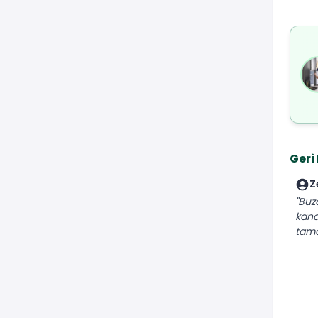
Geri
Z
"Buz
kana
tamam