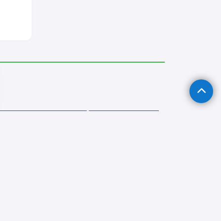
Derin Dondurucu Servisi
Murgul Fırın Tamircisi