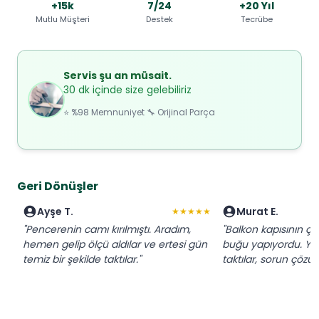
+15k
7/24
+20 Yıl
Mutlu Müşteri
Destek
Tecrübe
Servis şu an müsait.
30 dk içinde size gelebiliriz
⭐ %98 Memnuniyet 🔧 Orijinal Parça
Geri Dönüşler
Ayşe T.
Murat E.
★★★★★
"Pencerenin camı kırılmıştı. Aradım,
"Balkon kapısının çi
hemen gelip ölçü aldılar ve ertesi gün
buğu yapıyordu. Yeni
temiz bir şekilde taktılar."
taktılar, sorun çözül