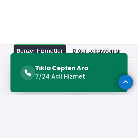
Benzer Hizmetler
Diğer Lokasyonlar
Benzer Hizmetler
Tıkla Cepten Ara
7/24 Acil Hizmet
Germencik Çatı Ustası
Hizmet Cebinizde