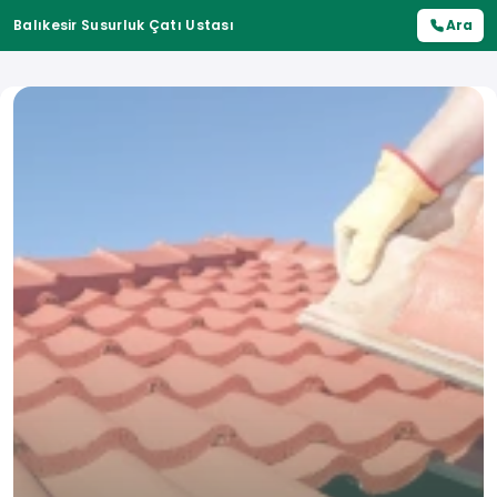
Balıkesir Susurluk Çatı Ustası
Ara