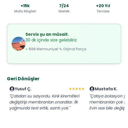
+15k
7/24
+20 Yıl
Mutlu Müşteri
Destek
Tecrübe
Servis şu an müsait.
30 dk içinde size gelebiliriz
⭐ %98 Memnuniyet 🔧 Orijinal Parça
Geri Dönüşler
Yusuf Ç.
Mustafa K.
★★★★★
"Çatıdan su sızıyordu. Kırık kiremitleri
"Çatıya izolasyon ya
değiştirip membranları onardılar. İlk
membranları çok sağ
yağmurda test ettik, sızıntı yok."
Evin ısısı bile değişti.