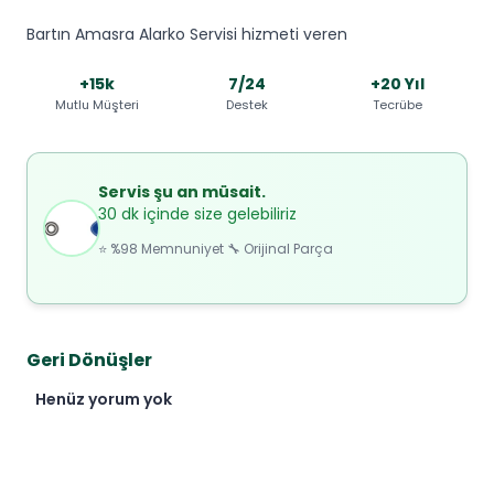
Bartın Amasra Alarko Servisi hizmeti veren
+15k
7/24
+20 Yıl
Mutlu Müşteri
Destek
Tecrübe
Servis şu an müsait.
30 dk içinde size gelebiliriz
⭐ %98 Memnuniyet 🔧 Orijinal Parça
Geri Dönüşler
Henüz yorum yok