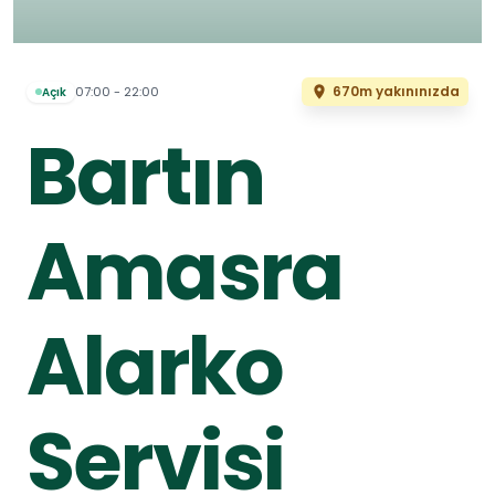
670m yakınınızda
07:00 - 22:00
Açık
Bartın
Amasra
Alarko
Servisi