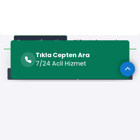
Benzer Hizmetler
Diğer Lokasyonlar
Tıkla Cepten Ara
Benzer Hizmetler
7/24 Acil Hizmet
Hasankeyf Beyaz Eşya Servisi
Hasankeyf Bulaşık Makinesi 
Hizmet Cebinizde
Telefonunuza İndirin - Hızlı, Kolay ve