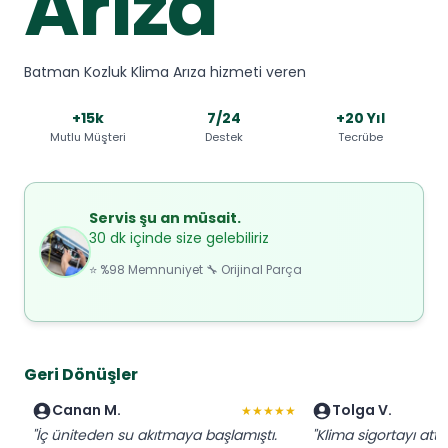
Arıza
Batman Kozluk Klima Arıza hizmeti veren
+15k
7/24
+20 Yıl
Mutlu Müşteri
Destek
Tecrübe
Servis şu an müsait.
30 dk içinde size gelebiliriz
⭐ %98 Memnuniyet 🔧 Orijinal Parça
Geri Dönüşler
Canan M.
Tolga V.
★★★★★
"İç üniteden su akıtmaya başlamıştı.
"Klima sigortayı attı