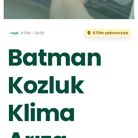
670m yakınınızda
07:00 - 22:00
Açık
Batman
Kozluk
Klima