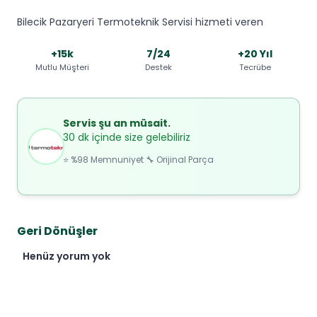
Bilecik Pazaryeri Termoteknik Servisi hizmeti veren
+15k
7/24
+20 Yıl
Mutlu Müşteri
Destek
Tecrübe
Servis şu an müsait.
30 dk içinde size gelebiliriz
⭐ %98 Memnuniyet 🔧 Orijinal Parça
Geri Dönüşler
Henüz yorum yok