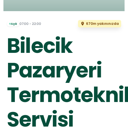
670m yakınınızda
07:00 - 22:00
Açık
Bilecik
Pazaryeri
Termotekni
Servisi