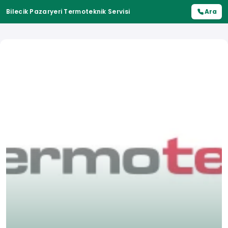
Bilecik Pazaryeri Termoteknik Servisi
Ara