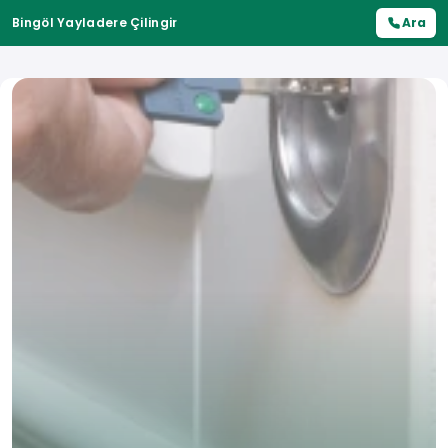
Bingöl Yayladere Çilingir
Ara