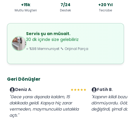
+15k
7/24
+20 Yıl
Mutlu Müşteri
Destek
Tecrübe
Servis şu an müsait.
30 dk içinde size gelebiliriz
⭐ %98 Memnuniyet 🔧 Orijinal Parça
Geri Dönüşler
Deniz A.
Fatih B.
★★★★★
"Gece yarısı dışarıda kaldım, 15
"Kapının kilidi bozul
dakikada geldi. Kapıya hiç zarar
dönmüyordu. Göbeği
vermeden, maymuncukla ustalıkla
değiştirdi, şimdi da
açtı."