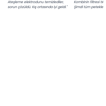
Ateşleme elektrodunu temizlediler,
Kombinin filtresi tık
sorun çözüldü. Kış ortasında iyi geldi."
Şimdi tüm petekler ıs