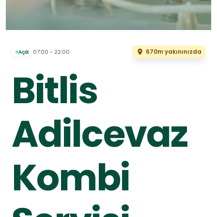
670m yakınınızda
07:00 - 22:00
Açık
Bitlis
Adilcevaz
Kombi