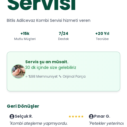
Servisi
Bitlis Adilcevaz Kombi Servisi hizmeti veren
+15k
7/24
+20 Yıl
Mutlu Müşteri
Destek
Tecrübe
Servis şu an müsait.
30 dk içinde size gelebiliriz
⭐ %98 Memnuniyet 🔧 Orijinal Parça
Geri Dönüşler
Selçuk R.
Pınar G.
★★★★★
"Kombi ateşleme yapmıyordu.
"Petekler yeterince 