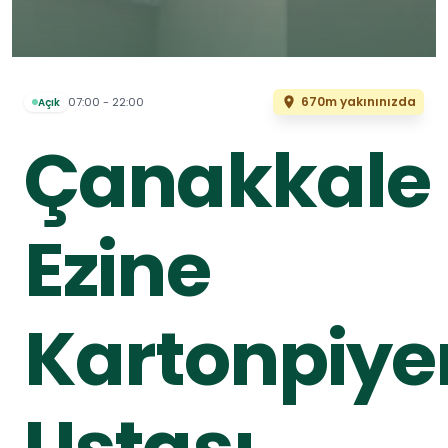
670m yakınınızda
07:00 - 22:00
Açık
Çanakkale
Ezine
Kartonpiye
Ustası