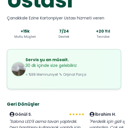
Çanakkale Ezine Kartonpiyer Ustası hizmeti veren
+15k
7/24
+20 Yıl
Mutlu Müşteri
Destek
Tecrübe
Servis şu an müsait.
30 dk içinde size gelebiliriz
⭐ %98 Memnuniyet 🔧 Orijinal Parça
Geri Dönüşler
Gönül S.
İbrahim H.
★★★★★
"Salona LED'li asma tavan yaptırdık.
"Perdelik için gizli ış
Derz bantlarını kullanarak yaptığı için
yaptırdım. Çok şık 