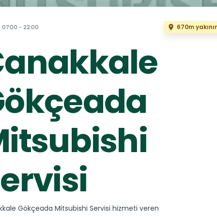
670m yakını
07:00 - 22:00
Çanakkale
Gökçeada
itsubishi
ervisi
kale Gökçeada Mitsubishi Servisi hizmeti veren