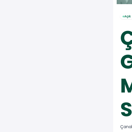
Açık
M
S
Çanak