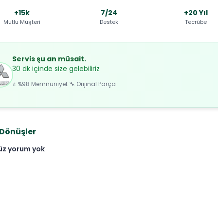
+15k
7/24
+20 Yıl
Mutlu Müşteri
Destek
Tecrübe
Servis şu an müsait.
30 dk içinde size gelebiliriz
⭐ %98 Memnuniyet 🔧 Orijinal Parça
 Dönüşler
üz yorum yok