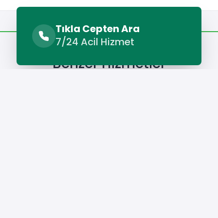
Benzer Hizmetler
Diğer Lokasyonlar
Tıkla Cepten Ara
7/24 Acil Hizmet
Benzer Hizmetler
ulaşık Makinesi Servisi
Gökçeada Buzdolabı Servisi
Gökç
Hizmet Cebinizde
Telefonunuza İndirin - Hızlı, Kolay ve Pratik
Hizmetin Keyfini Çıkarın!