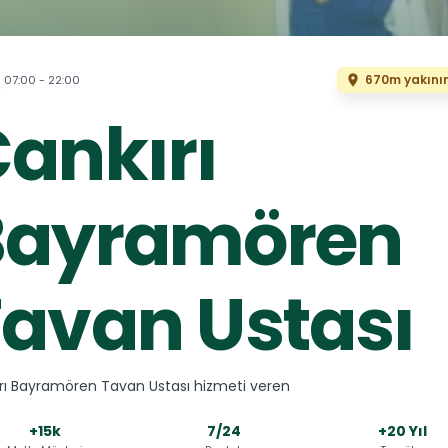
670m yakını
07:00 - 22:00
ankırı
Bayramören
avan Ustası
rı Bayramören Tavan Ustası hizmeti veren
+15k
7/24
+20 Yıl