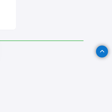
Bayramören Parke Ustası
Bayramören Seramik Ustası