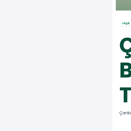
Açık
Ç
T
Çankı