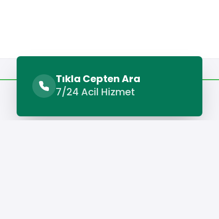
Benzer Hizmetler
Diğer Lokasyonlar
Tıkla Cepten Ara
7/24 Acil Hizmet
Benzer Hizmetler
acı
Bayramören Duvar Ustası
Bayramören Fayans Ustası