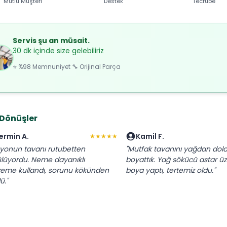
Mutlu Müşteri
Destek
Tecrübe
Servis şu an müsait.
30 dk içinde size gelebiliriz
⭐ %98 Memnuniyet 🔧 Orijinal Parça
 Dönüşler
ermin A.
Kamil F.
★★★★★
yonun tavanı rutubetten
"Mutfak tavanını yağdan dola
lüyordu. Neme dayanıklı
boyattık. Yağ sökücü astar üz
eme kullandı, sorunu kökünden
boya yaptı, tertemiz oldu."
ü."