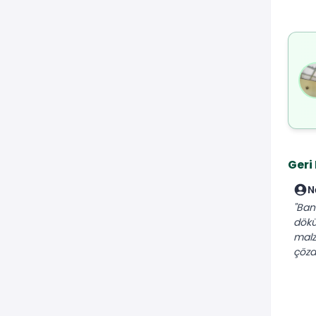
Geri
N
"Ban
dökü
malz
çözd