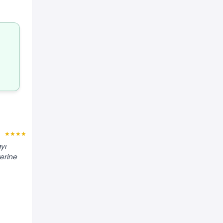
Bahar G.
★★★★★
★★★★
yı
"Tavandaki çatlakları derz bandıyla
erine
onarıp lokal boya yaptı. Bütün tavanı
boyamaya gerek kalmadı."