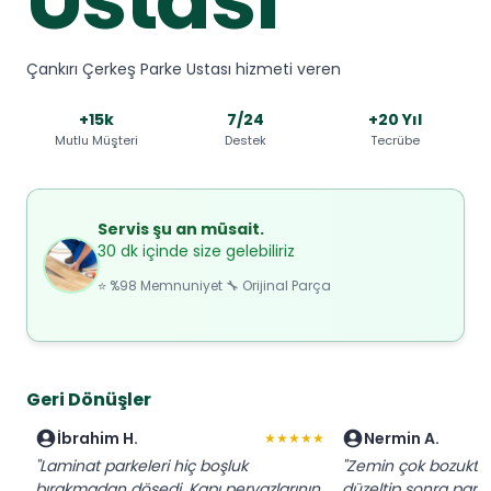
Çankırı Çerkeş Parke Ustası hizmeti veren
+15k
7/24
+20 Yıl
Mutlu Müşteri
Destek
Tecrübe
Servis şu an müsait.
30 dk içinde size gelebiliriz
⭐ %98 Memnuniyet 🔧 Orijinal Parça
Geri Dönüşler
İbrahim H.
Nermin A.
★★★★★
"Laminat parkeleri hiç boşluk
"Zemin çok bozuktu
bırakmadan döşedi. Kapı pervazlarının
düzeltip sonra parke