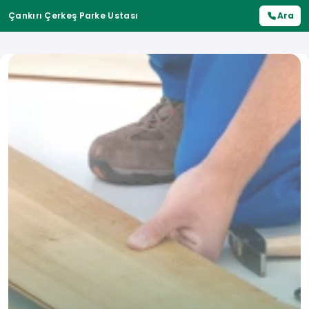
Çankırı Çerkeş Parke Ustası
Ara