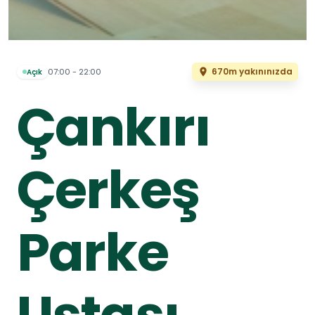
670m yakınınızda
07:00 - 22:00
Açık
Çankırı
Çerkeş
Parke
Ustası