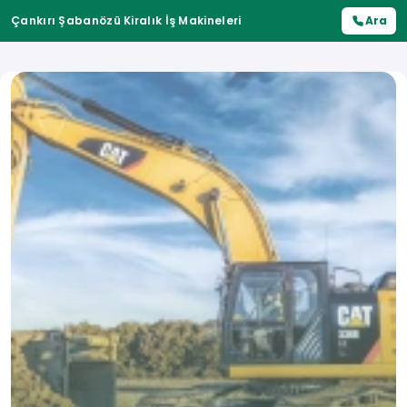
Çankırı Şabanözü Kiralık İş Makineleri
Ara