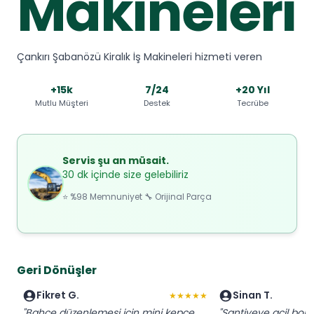
Makineleri
Çankırı Şabanözü Kiralık İş Makineleri hizmeti veren
+15k
7/24
+20 Yıl
Mutlu Müşteri
Destek
Tecrübe
Servis şu an müsait.
30 dk içinde size gelebiliriz
⭐ %98 Memnuniyet 🔧 Orijinal Parça
Geri Dönüşler
Fikret G.
Sinan T.
★★★★★
"Bahçe düzenlemesi için mini kepçe
"Şantiyeye acil bobc