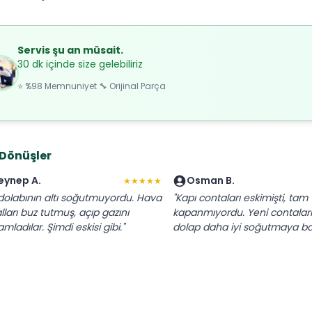
Servis şu an müsait.
30 dk içinde size gelebiliriz
⭐ %98 Memnuniyet 🔧 Orijinal Parça
 Dönüşler
eynep A.
Osman B.
★★★★★
dolabının altı soğutmuyordu. Hava
"Kapı contaları eskimişti, tam
lları buz tutmuş, açıp gazını
kapanmıyordu. Yeni contaları t
ladılar. Şimdi eskisi gibi."
dolap daha iyi soğutmaya baş