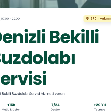
670m yakını
07:00 - 22:00
enizli Bekilli
uzdolabı
ervisi
i Bekilli Buzdolabı Servisi hizmeti veren
+15k
7/24
+20 Yıl
Mutlu Müşteri
Destek
Tecrübe