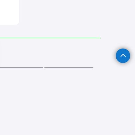
in Dondurucu Servisi
Bekilli Fırın Tamircisi