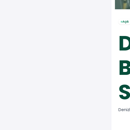
Açık
D
B
S
Denizl