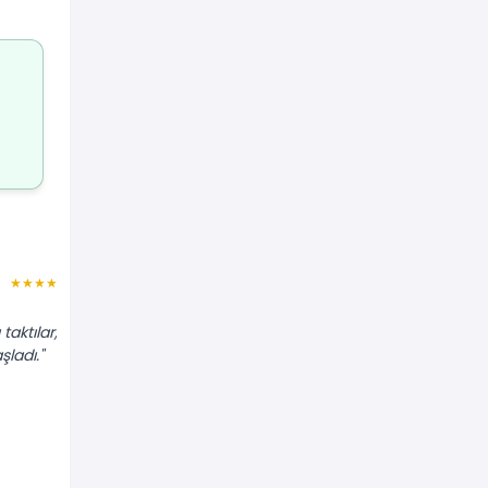
Leyla C.
★★★★★
★★★★★
"Dolaptan sürekli 'tık tık' diye ses
aktılar,
geliyordu. Termik rölesi değişti, ses
ladı."
tamamen kesildi. Tavsiye ederim."