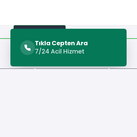
Benzer Hizmetler
Diğer Lokasyonlar
Tıkla Cepten Ara
7/24 Acil Hizmet
Benzer Hizmetler
Makinesi Servisi
Bekilli Çamaşır Makinesi Servisi
Bekilli Der
Hizmet Cebinizde