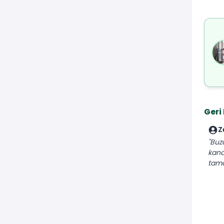
Geri
Z
"Buz
kana
tamam