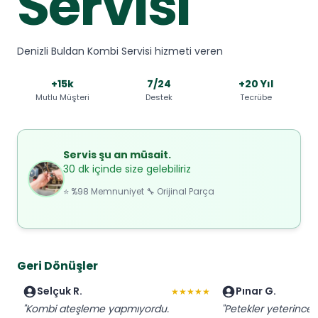
Servisi
Denizli Buldan Kombi Servisi hizmeti veren
+15k
7/24
+20 Yıl
Mutlu Müşteri
Destek
Tecrübe
Servis şu an müsait.
30 dk içinde size gelebiliriz
⭐ %98 Memnuniyet 🔧 Orijinal Parça
Geri Dönüşler
Selçuk R.
Pınar G.
★★★★★
"Kombi ateşleme yapmıyordu.
"Petekler yeterince 