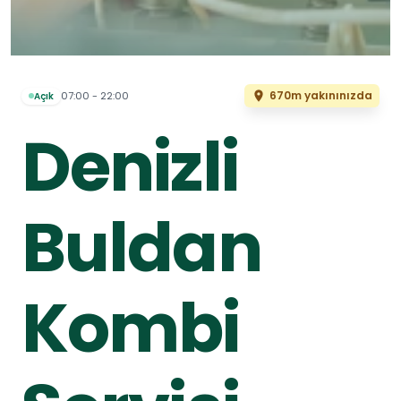
670m yakınınızda
07:00 - 22:00
Açık
Denizli
Buldan
Kombi