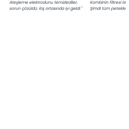
Ateşleme elektrodunu temizlediler,
Kombinin filtresi tık
sorun çözüldü. Kış ortasında iyi geldi."
Şimdi tüm petekler ıs