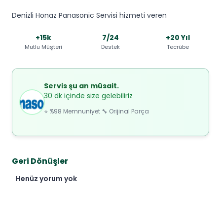
Denizli Honaz Panasonic Servisi hizmeti veren
+15k
7/24
+20 Yıl
Mutlu Müşteri
Destek
Tecrübe
Servis şu an müsait.
30 dk içinde size gelebiliriz
⭐ %98 Memnuniyet 🔧 Orijinal Parça
Geri Dönüşler
Henüz yorum yok