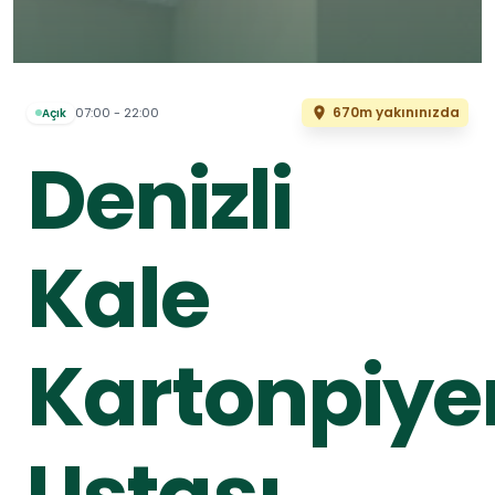
670m yakınınızda
07:00 - 22:00
Açık
Denizli
Kale
Kartonpiye
Ustası