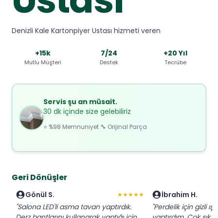
Denizli Kale Kartonpiyer Ustası hizmeti veren
+15k
7/24
+20 Yıl
Mutlu Müşteri
Destek
Tecrübe
Servis şu an müsait.
30 dk içinde size gelebiliriz
⭐ %98 Memnuniyet 🔧 Orijinal Parça
Geri Dönüşler
Gönül S.
İbrahim H.
★★★★★
"Salona LED'li asma tavan yaptırdık.
"Perdelik için gizli ış
Derz bantlarını kullanarak yaptığı için
yaptırdım. Çok şık 