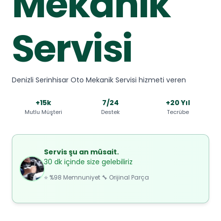
Mekanik
Servisi
Denizli Serinhisar Oto Mekanik Servisi hizmeti veren
+15k
7/24
+20 Yıl
Mutlu Müşteri
Destek
Tecrübe
Servis şu an müsait.
30 dk içinde size gelebiliriz
⭐ %98 Memnuniyet 🔧 Orijinal Parça