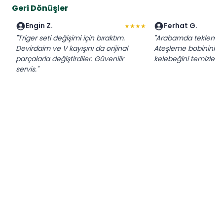
Geri Dönüşler
Engin Z.
Ferhat G.
★★★★
"Triger seti değişimi için bıraktım.
"Arabamda tekleme 
Devirdaim ve V kayışını da orijinal
Ateşleme bobinini de
parçalarla değiştirdiler. Güvenilir
kelebeğini temizledi
servis."