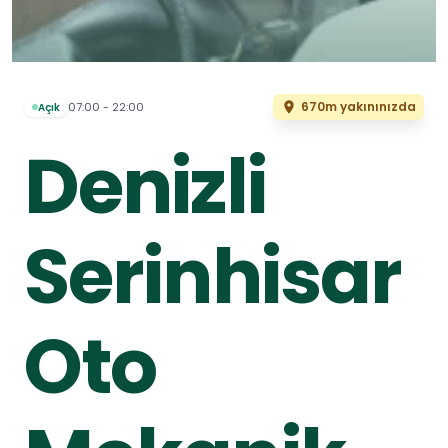
670m yakınınızda
07:00 - 22:00
Açık
Denizli
Serinhisar
Oto