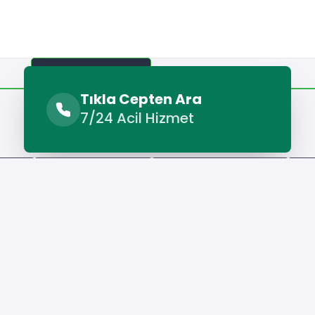
Benzer Hizmetler
Diğer Lokasyonlar
Tıkla Cepten Ara
7/24 Acil Hizmet
Benzer Hizmetler
ervisi
Silvan Kombi Servisi
Silvan Su Kaçağı Tespiti
Sil
Hizmet Cebinizde