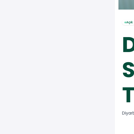
Açık
D
S
Diyar