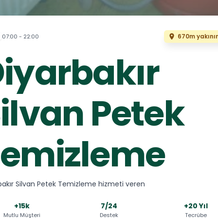
670m yakını
07:00 - 22:00
iyarbakır
ilvan Petek
Temizleme
bakır Silvan Petek Temizleme hizmeti veren
+15k
7/24
+20 Yıl
Mutlu Müşteri
Destek
Tecrübe