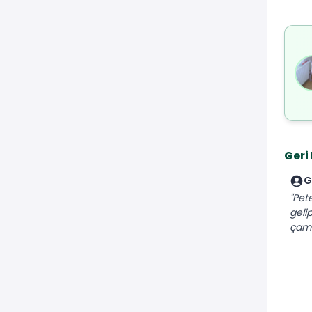
Geri
G
"Pet
geli
çamu