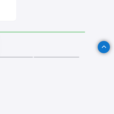
van Su Tesisatçısı
Silvan Tıkanıklık Açma