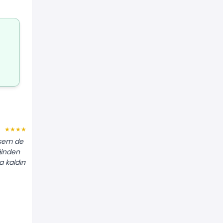
Hatice A.
★★★★★
★★★★★
tsem de
"Tüm petekleri tek tek sökmeden
ğinden
banyodan bağlayıp temizlediler. Hiçbir
 kaldım."
yer kirlenmedi, pratik hizmet."