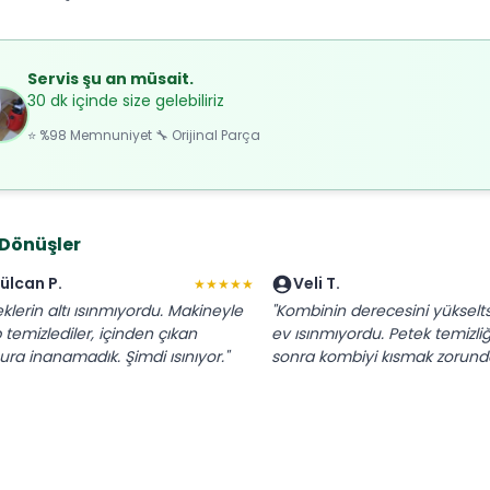
Servis şu an müsait.
30 dk içinde size gelebiliriz
⭐ %98 Memnuniyet 🔧 Orijinal Parça
 Dönüşler
ülcan P.
Veli T.
★★★★★
eklerin altı ısınmıyordu. Makineyle
"Kombinin derecesini yüksel
p temizlediler, içinden çıkan
ev ısınmıyordu. Petek temizli
ra inanamadık. Şimdi ısınıyor."
sonra kombiyi kısmak zorunda