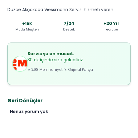
Düzce Akçakoca Viessmann Servisi hizmeti veren
+15k
7/24
+20 Yıl
Mutlu Müşteri
Destek
Tecrübe
Servis şu an müsait.
30 dk içinde size gelebiliriz
⭐ %98 Memnuniyet 🔧 Orijinal Parça
Geri Dönüşler
Henüz yorum yok