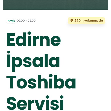
670m yakınınızda
07:00 - 22:00
Açık
Edirne
İpsala
Toshiba
Servisi