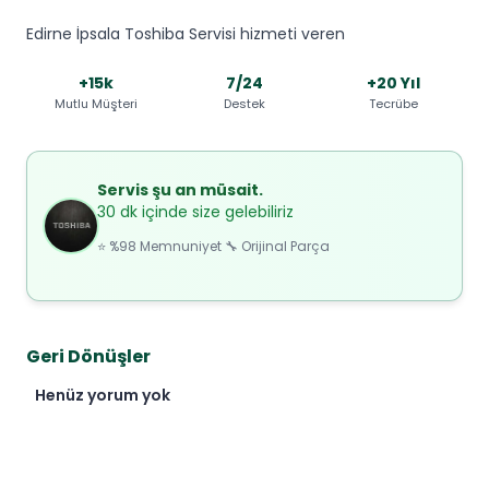
Edirne İpsala Toshiba Servisi hizmeti veren
+15k
7/24
+20 Yıl
Mutlu Müşteri
Destek
Tecrübe
Servis şu an müsait.
30 dk içinde size gelebiliriz
⭐ %98 Memnuniyet 🔧 Orijinal Parça
Geri Dönüşler
Henüz yorum yok