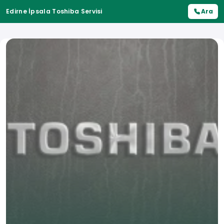
Edirne İpsala Toshiba Servisi
Ara