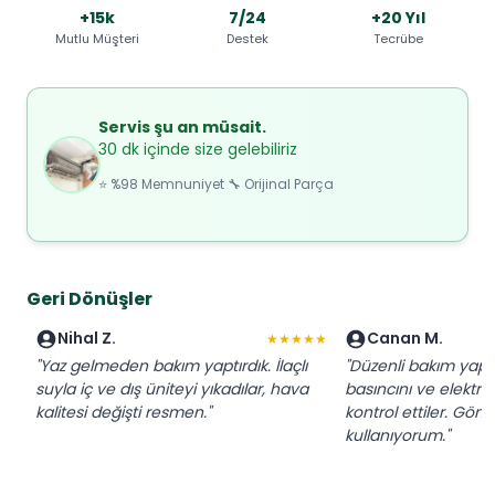
+15k
7/24
+20 Yıl
Mutlu Müşteri
Destek
Tecrübe
Servis şu an müsait.
30 dk içinde size gelebiliriz
⭐ %98 Memnuniyet 🔧 Orijinal Parça
Geri Dönüşler
Nihal Z.
Canan M.
★★★★★
"Yaz gelmeden bakım yaptırdık. İlaçlı
"Düzenli bakım yapt
suyla iç ve dış üniteyi yıkadılar, hava
basıncını ve elektrik
kalitesi değişti resmen."
kontrol ettiler. Gönü
kullanıyorum."