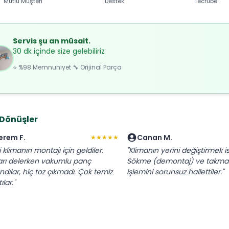
Mutlu Müşteri
Destek
Tecrübe
Servis şu an müsait.
30 dk içinde size gelebiliriz
⭐ %98 Memnuniyet 🔧 Orijinal Parça
 Dönüşler
erem F.
Canan M.
★★★★★
 klimanın montajı için geldiler.
"Klimanın yerini değiştirmek is
rı delerken vakumlu panç
Sökme (demontaj) ve takma
andılar, hiç toz çıkmadı. Çok temiz
işlemini sorunsuz hallettiler."
ılar."