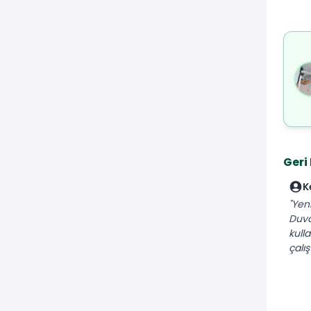
Geri
K
"Yeni
Duva
kull
çalışt