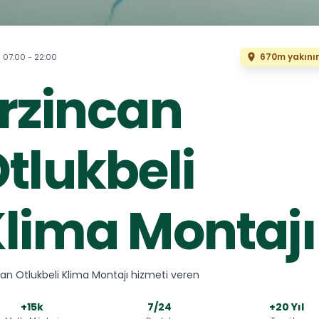
670m yakını
07:00 - 22:00
rzincan
tlukbeli
lima Montajı
can Otlukbeli Klima Montajı hizmeti veren
+15k
7/24
+20 Yıl