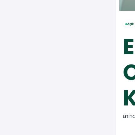
Açık
E
O
K
Erzin