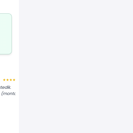
Tolga V.
★★★★★
★★★★★
tedik.
"Dış üniteyi sağlam bir şekilde konsola
 (montaj)
monte ettiler. Bakır boruları da
ezmeden düzgünce çektiler."