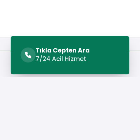
Benzer Hizmetler
Diğer Lokasyonlar
Tıkla Cepten Ara
7/24 Acil Hizmet
Benzer Hizmetler
kbeli Klima Bakımı
Otlukbeli Klima Servisi
Otlukbeli Klima 