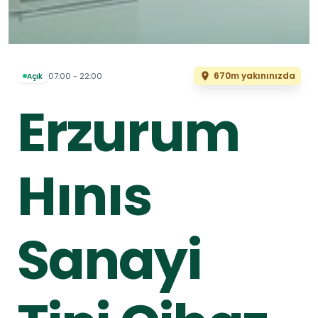
670m yakınınızda
07:00 - 22:00
Açık
Erzurum
Hınıs
Sanayi