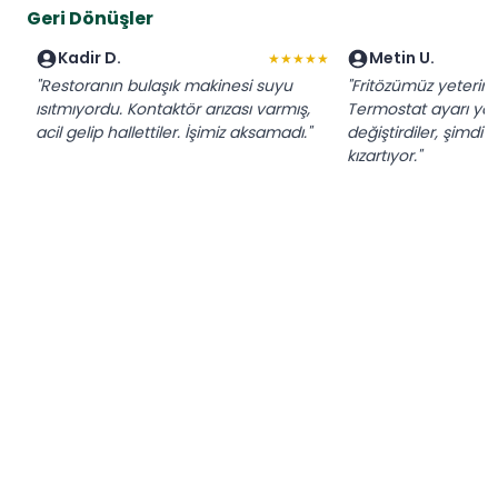
Geri Dönüşler
Kadir D.
Metin U.
★★★★★
"Restoranın bulaşık makinesi suyu
"Fritözümüz yeterin
ısıtmıyordu. Kontaktör arızası varmış,
Termostat ayarı yapı
acil gelip hallettiler. İşimiz aksamadı."
değiştirdiler, şimdi
kızartıyor."