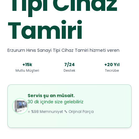
Tipi Cihaz
Tamiri
Erzurum Hınıs Sanayi Tipi Cihaz Tamiri hizmeti veren
+15k
7/24
+20 Yıl
Mutlu Müşteri
Destek
Tecrübe
Servis şu an müsait.
30 dk içinde size gelebiliriz
⭐ %98 Memnuniyet 🔧 Orijinal Parça