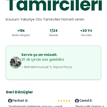
Tamircileri
Erzurum Yakutiye Oto Tamircileri hizmeti veren
+15k
7/24
+20 Yıl
Mutlu Müşteri
Destek
Tecrübe
Servis şu an müsait.
30 dk içinde size gelebiliriz
⭐ %98 Memnuniyet 🔧 Orijinal Parça
Geri Dönüşler
Ferhat G.
Cemil E.
★★★★★
"Arabamda tekleme sorunu vardı.
"Periyodik bakım için