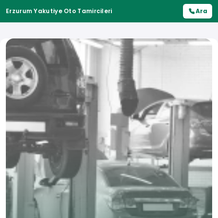
Erzurum Yakutiye Oto Tamircileri
Ara