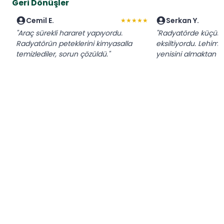
Geri Dönüşler
Cemil E.
Serkan Y.
★★★★★
"Araç sürekli hararet yapıyordu.
"Radyatörde küçük bi
Radyatörün peteklerini kimyasalla
eksiltiyordu. Lehimle
temizlediler, sorun çözüldü."
yenisini almaktan k