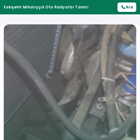
Eskişehir Mihalıççık Oto Radyatör Tamiri
Ara