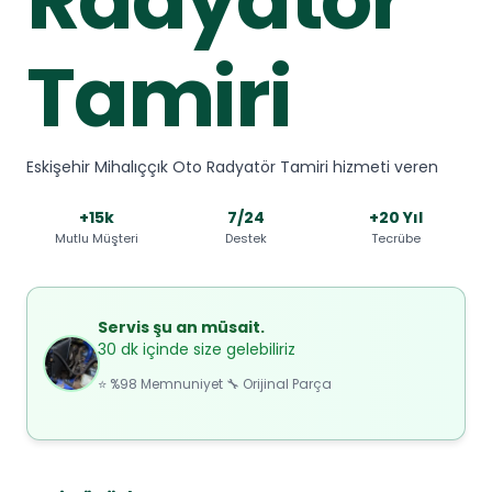
Tamiri
Eskişehir Mihalıççık Oto Radyatör Tamiri hizmeti veren
+15k
7/24
+20 Yıl
Mutlu Müşteri
Destek
Tecrübe
Servis şu an müsait.
30 dk içinde size gelebiliriz
⭐ %98 Memnuniyet 🔧 Orijinal Parça