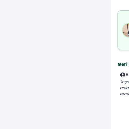
Geri
A
"İnşa
anla
temiz