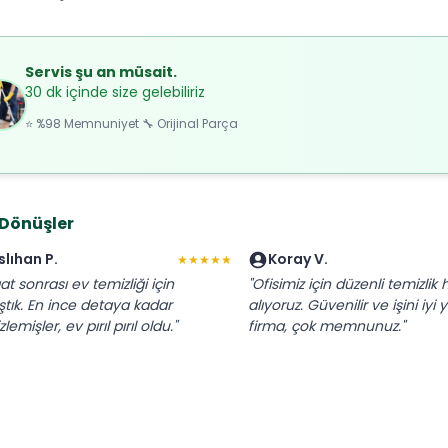
Servis şu an müsait.
30 dk içinde size gelebiliriz
⭐ %98 Memnuniyet 🔧 Orijinal Parça
 Dönüşler
slıhan P.
Koray V.
★★★★★
at sonrası ev temizliği için
"Ofisimiz için düzenli temizlik 
ştık. En ince detaya kadar
alıyoruz. Güvenilir ve işini iyi
lemişler, ev pırıl pırıl oldu."
firma, çok memnunuz."