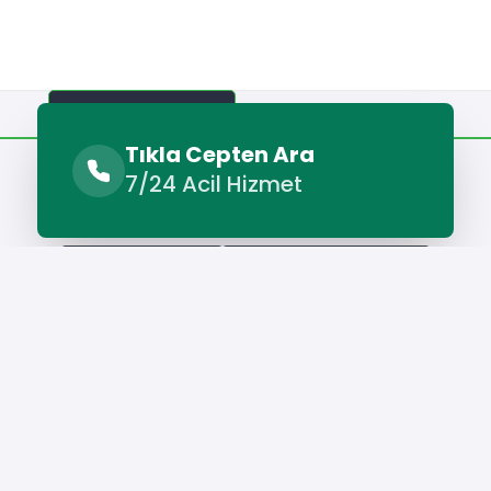
Benzer Hizmetler
Diğer Lokasyonlar
Tıkla Cepten Ara
7/24 Acil Hizmet
Benzer Hizmetler
Nizip Halı Yıkama
Nizip İlaçlama Şirketleri
Hizmet Cebinizde