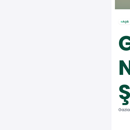
Açık
G
N
Ş
Gazia