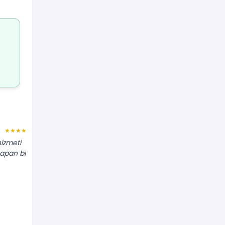
Elifnur S.
★★★★★
★★★★★
hizmeti
"Boş daire temizliği için geldiler. Mutfak
 yapan bir
dolaplarından petek aralarına kadar
her yeri pırıl pırıl yapmışlar."