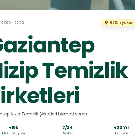
670m yakını
07:00 - 22:00
aziantep
izip Temizlik
irketleri
ntep Nizip Temizlik Şirketleri hizmeti veren
+15k
7/24
+20 Yıl
Mutlu Müşteri
Destek
Tecrübe