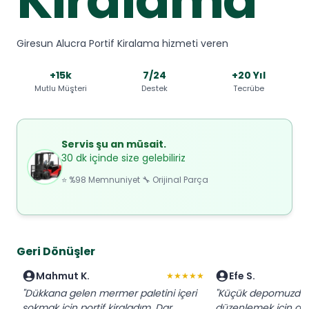
Giresun Alucra Portif Kiralama hizmeti veren
+15k
7/24
+20 Yıl
Mutlu Müşteri
Destek
Tecrübe
Servis şu an müsait.
30 dk içinde size gelebiliriz
⭐ %98 Memnuniyet 🔧 Orijinal Parça
Geri Dönüşler
Mahmut K.
Efe S.
★★★★★
"Dükkana gelen mermer paletini içeri
"Küçük depomuzda p
sokmak için portif kiraladım. Dar
düzenlemek için anla