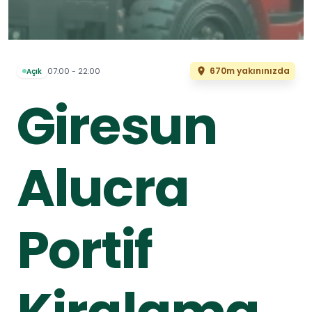
670m yakınınızda
07:00 - 22:00
Açık
Giresun
Alucra
Portif
Kiralama