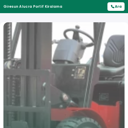
Giresun Alucra Portif Kiralama
Ara