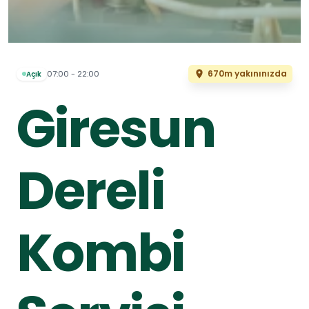
670m yakınınızda
07:00 - 22:00
Açık
Giresun
Dereli
Kombi