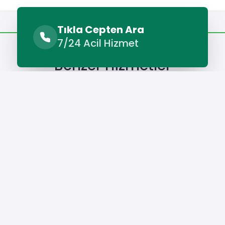
Benzer Hizmetler
Diğer Lokasyonlar
Tıkla Cepten Ara
7/24 Acil Hizmet
Benzer Hizmetler
kinesi Servisi
Kelkit Buzdolabı Servisi
Kelkit Çamaşır Makine
Hizmet Cebinizde
Telefonunuza İndirin - Hızlı, Kolay ve Pratik
Hizmetin Keyfini Çıkarın!