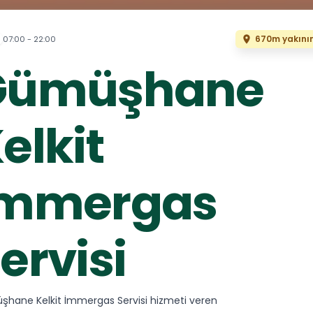
670m yakını
07:00 - 22:00
Gümüşhane
elkit
İmmergas
ervisi
hane Kelkit İmmergas Servisi hizmeti veren