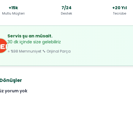
+15k
7/24
+20 Yıl
Mutlu Müşteri
Destek
Tecrübe
Servis şu an müsait.
30 dk içinde size gelebiliriz
⭐ %98 Memnuniyet 🔧 Orijinal Parça
 Dönüşler
üz yorum yok