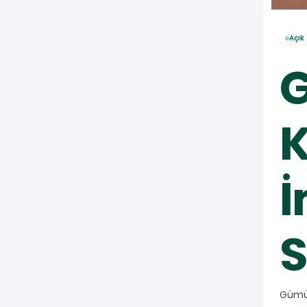
Açık
K
S
Gümüş