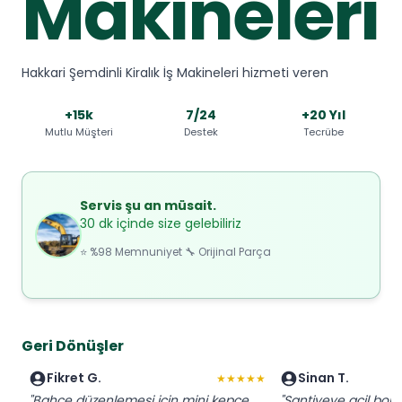
Makineleri
Hakkari Şemdinli Kiralık İş Makineleri hizmeti veren
+15k
7/24
+20 Yıl
Mutlu Müşteri
Destek
Tecrübe
Servis şu an müsait.
30 dk içinde size gelebiliriz
⭐ %98 Memnuniyet 🔧 Orijinal Parça
Geri Dönüşler
Fikret G.
Sinan T.
★★★★★
"Bahçe düzenlemesi için mini kepçe
"Şantiyeye acil bobc