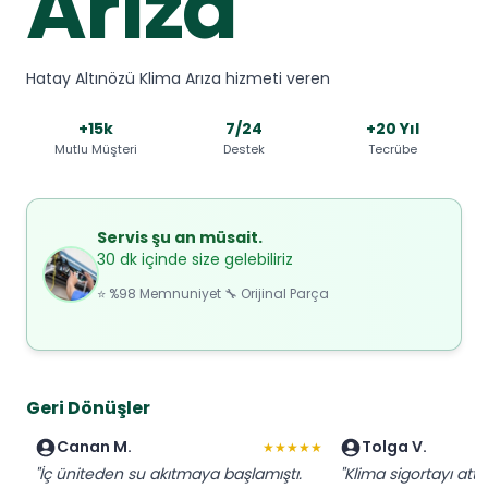
Arıza
Hatay Altınözü Klima Arıza hizmeti veren
+15k
7/24
+20 Yıl
Mutlu Müşteri
Destek
Tecrübe
Servis şu an müsait.
30 dk içinde size gelebiliriz
⭐ %98 Memnuniyet 🔧 Orijinal Parça
Geri Dönüşler
Canan M.
Tolga V.
★★★★★
"İç üniteden su akıtmaya başlamıştı.
"Klima sigortayı attı