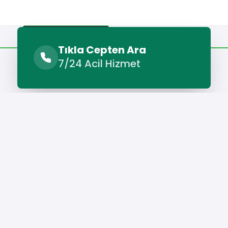
Benzer Hizmetler
Diğer Lokasyonlar
Tıkla Cepten Ara
7/24 Acil Hizmet
Benzer Hizmetler
Samandağ Çatı Ustası
Hizmet Cebinizde
Telefonunuza İndirin - Hızlı, Kolay ve Pratik