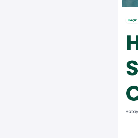
Açık
Hata