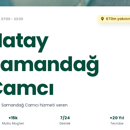
670m yakını
07:00 - 22:00
Hatay
Samandağ
Camcı
y Samandağ Camcı hizmeti veren
+15k
7/24
+20 Yıl
Mutlu Müşteri
Destek
Tecrübe