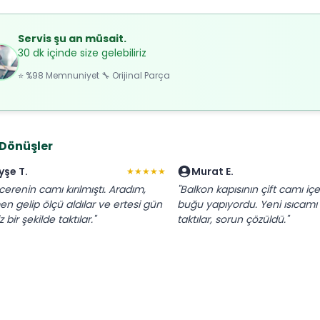
Servis şu an müsait.
30 dk içinde size gelebiliriz
⭐ %98 Memnuniyet 🔧 Orijinal Parça
 Dönüşler
yşe T.
Murat E.
★★★★★
cerenin camı kırılmıştı. Aradım,
"Balkon kapısının çift camı iç
n gelip ölçü aldılar ve ertesi gün
buğu yapıyordu. Yeni ısıcamı 
 bir şekilde taktılar."
taktılar, sorun çözüldü."