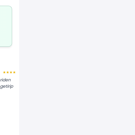
Selin K.
★★★★★
★★★★★
eriden
"Banyoya istediğim ölçülerde ayna
getirip
kestirip taktırdım. Kenarları rodajlıydı
ve duvara çok sağlam monte ettiler."