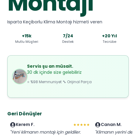
Montajı
Isparta Keçiborlu Klima Montajı hizmeti veren
+15k
7/24
+20 Yıl
Mutlu Müşteri
Destek
Tecrübe
Servis şu an müsait.
30 dk içinde size gelebiliriz
⭐ %98 Memnuniyet 🔧 Orijinal Parça
Geri Dönüşler
Kerem F.
Canan M.
★★★★★
"Yeni klimanın montajı için geldiler.
"Klimanın yerini deği