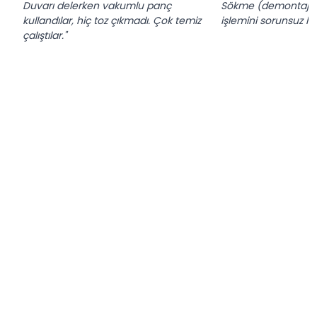
Duvarı delerken vakumlu panç
Sökme (demontaj) 
kullandılar, hiç toz çıkmadı. Çok temiz
işlemini sorunsuz hall
çalıştılar."