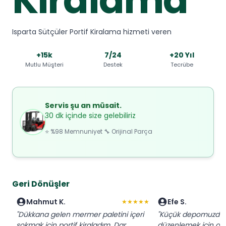
Isparta Sütçüler Portif Kiralama hizmeti veren
+15k
7/24
+20 Yıl
Mutlu Müşteri
Destek
Tecrübe
Servis şu an müsait.
30 dk içinde size gelebiliriz
⭐ %98 Memnuniyet 🔧 Orijinal Parça
Geri Dönüşler
Mahmut K.
Efe S.
★★★★★
"Dükkana gelen mermer paletini içeri
"Küçük depomuzda p
sokmak için portif kiraladım. Dar
düzenlemek için anla