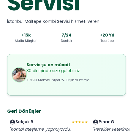
Servisi
İstanbul Maltepe Kombi Servisi hizmeti veren
+15k
7/24
+20 Yıl
Mutlu Müşteri
Destek
Tecrübe
Servis şu an müsait.
30 dk içinde size gelebiliriz
⭐ %98 Memnuniyet 🔧 Orijinal Parça
Geri Dönüşler
Selçuk R.
Pınar G.
★★★★★
"Kombi ateşleme yapmıyordu.
"Petekler yeterince 