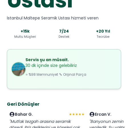
İstanbul Maltepe Seramik Ustası hizmeti veren
+15k
7/24
+20 Yıl
Mutlu Müşteri
Destek
Tecrübe
Servis şu an müsait.
30 dk içinde size gelebiliriz
⭐ %98 Memnuniyet 🔧 Orijinal Parça
Geri Dönüşler
Bahar G.
Ercan V.
★★★★★
"Mutfak tezgah arasına seramik
"Banyonun zemin se
döşedi. Priz deliklerini ve köşeleri çok
yeniledik. Su yalıtım