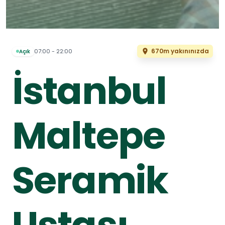
670m yakınınızda
07:00 - 22:00
Açık
İstanbul
Maltepe
Seramik
Ustası