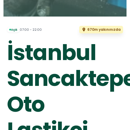
670m yakınınızda
07:00 - 22:00
Açık
İstanbul
Sancaktep
Oto
Lastikçi