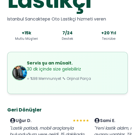
İstanbul Sancaktepe Oto Lastikçi hizmeti veren
+15k
7/24
+20 Yıl
Mutlu Müşteri
Destek
Tecrübe
Servis şu an müsait.
30 dk içinde size gelebiliriz
⭐ %98 Memnuniyet 🔧 Orijinal Parça
Geri Dönüşler
Uğur D.
Sami E.
★★★★★
"Lastik patladı, mobil araçlarıyla
"Yeni lastik aldım, 
bulunduğum yere geldi. 15 dakikada
ayarını yaptılar. Ti