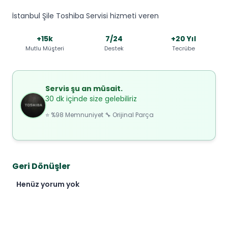
İstanbul Şile Toshiba Servisi hizmeti veren
+15k
7/24
+20 Yıl
Mutlu Müşteri
Destek
Tecrübe
Servis şu an müsait.
30 dk içinde size gelebiliriz
⭐ %98 Memnuniyet 🔧 Orijinal Parça
Geri Dönüşler
Henüz yorum yok