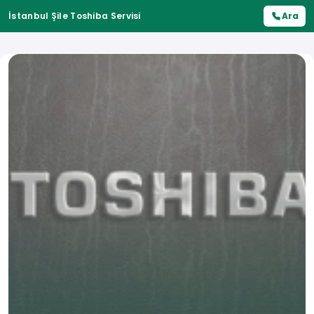
İstanbul Şile Toshiba Servisi
Ara