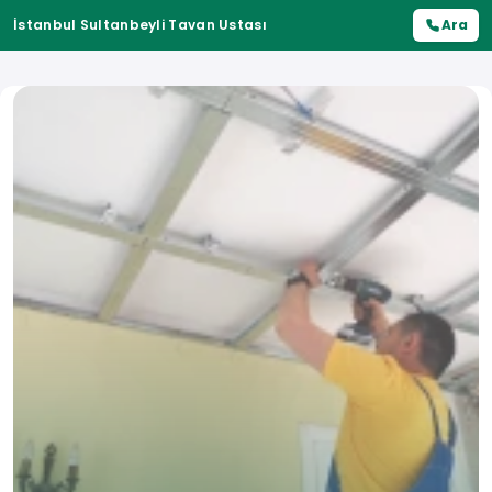
İstanbul Sultanbeyli Tavan Ustası
Ara