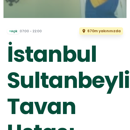
670m yakınınızda
07:00 - 22:00
Açık
İstanbul
Sultanbeyli
Tavan