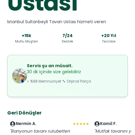
Ustası
İstanbul Sultanbeyli Tavan Ustası hizmeti veren
+15k
7/24
+20 Yıl
Mutlu Müşteri
Destek
Tecrübe
Servis şu an müsait.
30 dk içinde size gelebiliriz
⭐ %98 Memnuniyet 🔧 Orijinal Parça
Geri Dönüşler
Nermin A.
Kamil F.
★★★★★
"Banyonun tavanı rutubetten
"Mutfak tavanını ya