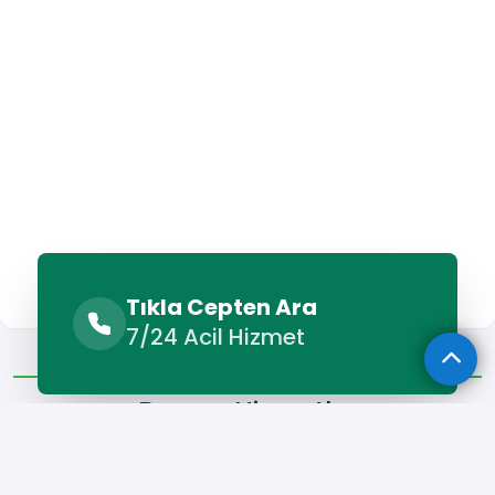
Tıkla Cepten Ara
7/24 Acil Hizmet
Benzer Hizmetler
Diğer Lokasyonlar
Benzer Hizmetler
Sultanbeyli Alçı Ustası
Sultanbeyli Boyacı
Sultanbeyli 